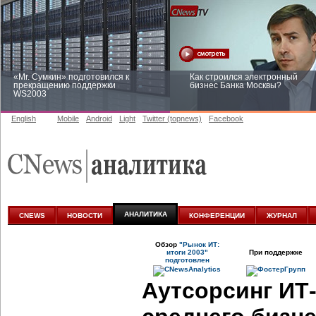
«Mr. Сумкин» подготовился к
Как строился электронный
прекращению поддержки
бизнес Банка Москвы?
WS2003
English
Mobile
Android
Light
Twitter (topnews)
Facebook
Заоблачная оптимизация: как
Рейтинг CNewsInfrastructure 20
Faberlic изменил подход к
приглашаем участвовать
аналитике
АНАЛИТИКА
CNEWS
НОВОСТИ
КОНФЕРЕНЦИИ
ЖУРНАЛ
Обзор
"Рынок ИТ:
итоги 2003"
При поддержке
подготовлен
Аутсорсинг ИТ