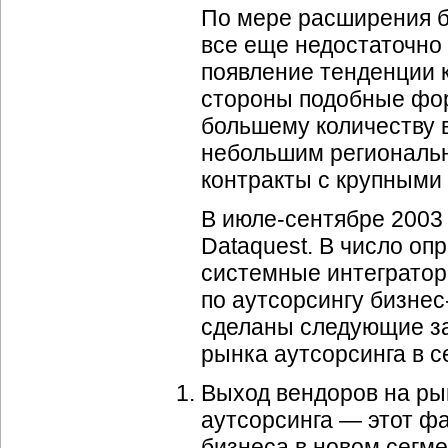
По мере расширения б
все еще недостаточно
появление тенденции 
стороны подобные фор
большему количеству в
небольшим региональн
контракты с крупными
В
июле-сентябре
2003 
Dataquest. В число о
системные интегратор
по аутсорсингу
бизнес
сделаны следующие за
рынка аутсорсинга в с
Выход вендоров на ры
аутсорсинга — этот фа
бизнеса в новом сегм