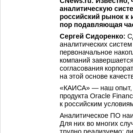
CNews.ru: Известно,
аналитическую систе
российский рынок к 
пор подавляющая час
Сергей Сидоренко:
Сд
аналитических систем
первоначальное накоп
компаний завершается
согласования корпора
на этой основе качест
«КАИСА» — наш опыт, 
продукта Oracle Finan
к российским условия
Аналитическое ПО наи
Для них во многих сл
трудно реализуемо: ди