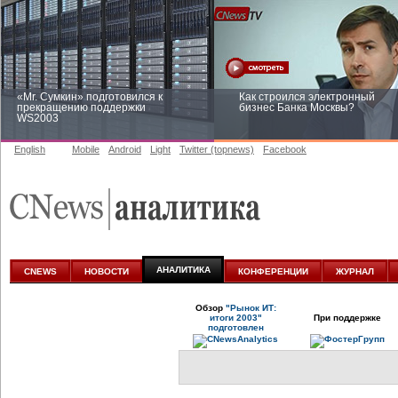
«Mr. Сумкин» подготовился к
Как строился электронный
прекращению поддержки
бизнес Банка Москвы?
WS2003
English
Mobile
Android
Light
Twitter (topnews)
Facebook
Заоблачная оптимизация: как
Рейтинг CNewsInfrastructure 20
Faberlic изменил подход к
приглашаем участвовать
аналитике
АНАЛИТИКА
CNEWS
НОВОСТИ
КОНФЕРЕНЦИИ
ЖУРНАЛ
Обзор
"Рынок ИТ:
итоги 2003"
При поддержке
подготовлен