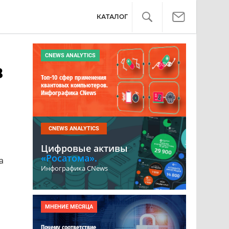
КАТАЛОГ
CNEWS ANALYTICS
в
Топ-10 сфер применения
квантовых компьютеров.
Инфографика CNews
CNEWS ANALYTICS
Цифровые активы
«Росатома».
а
Инфографика CNews
МНЕНИЕ МЕСЯЦА
Почему соответствие