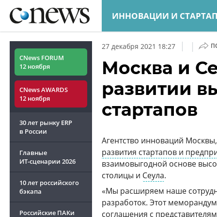
|
|
27 декабря 2021 18:27
П
CNews FORUM
Москва и Се
12 ноября
развитии в
CNews AWARDS
12 ноября
стартапов
30 лет рынку ERP
в России
Агентство инноваций Москвы,
развития стартапов и предпр
Главные
ИТ-сценарии
2026
взаимовыгодной основе высо
столицы и
Сеула
.
10 лет российского
«Мы расширяем наше сотрудн
бэкапа
разработок. Этот меморандум
Российские ПАКи
соглашения с представителям