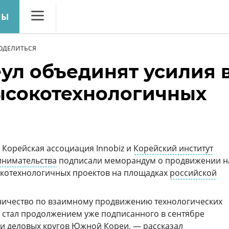
CNews
ОДЕЛИТЬСЯ
Аналитика
ул объединят усилия 
Конференции
ысокотехнологичных
Маркет
Техника
ТВ
 Корейская ассоциация Innobiz и
Корейский институт
инимательства
подписали меморандум о продвижении н
котехнологичных проектов на площадках
российской
ичество по взаимному продвижению технологических
 стал продолжением уже подписанного в сентябре
и деловых кругов Южной Кореи, — рассказал