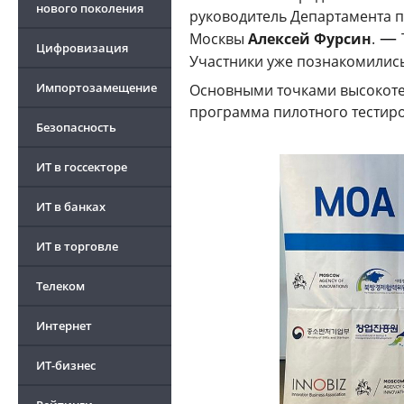
нового поколения
руководитель Департамента 
—
Москвы
Алексей Фурсин
.
Цифровизация
Участники уже познакомилис
Импортозамещение
Основными точками высокотех
программа пилотного тестир
Безопасность
ИТ в госсекторе
ИТ в банках
ИТ в торговле
Телеком
Интернет
ИТ-бизнес