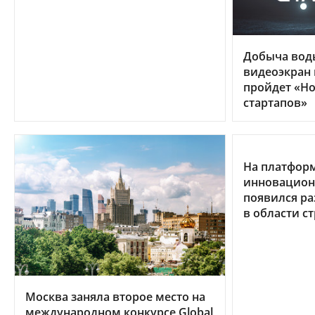
Добыча воды
видеоэкран 
пройдет «Но
стартапов»
На платформ
инновацион
появился ра
в области с
Москва заняла второе место на
международном конкурсе Global