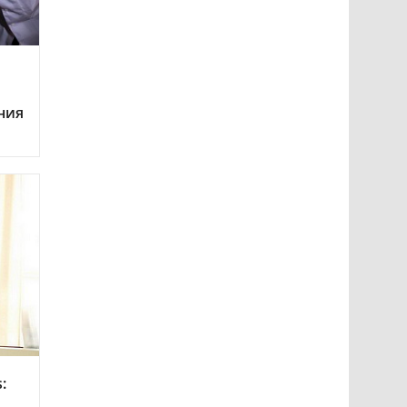
й
ния
: