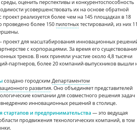
 среды, оценить перспективы и конкурентоспособность
ходимости усовершенствовать их на основе обратной
с проект реализуется более чем на 145 площадках в 18
о проведено более 150
пилотных
тестирований, из них 1
вершены.
 проект для масштабирования инновационных решени
партнерстве с корпорациями. За время его существовани
нных треков. В них приняли участие около 4,8 тысячи
ций-партнеров, более 20 компаний-выпускников вышли 
ы
создано городским
Департаментом
вационного развития
. Оно объединяет представителей
хнологические компании для совместного решения задач
и внедрению инновационных решений в столице.
я стартапов и предпринимательства
— это ведущая
области продвижения технологических компаний, в том
ынки.