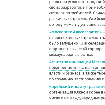
реальных условиях городской
своих разработок и при необ
связи от потребителей. Сейча
различных отраслях. Уже был
к этому моменту успешно за
«Московский акселератор»
—
в перспективных отраслях в 
было запущено 13 акселерацио
стартапов
, свыше 40 корпора
международные рынки.
Агентство инноваций Москв
предпринимательства и инно
власти
и бизнеса, а также те
по созданию, тестированию 
Корейский институт развити
организация
Южной Корее
в 
числе и на международные р