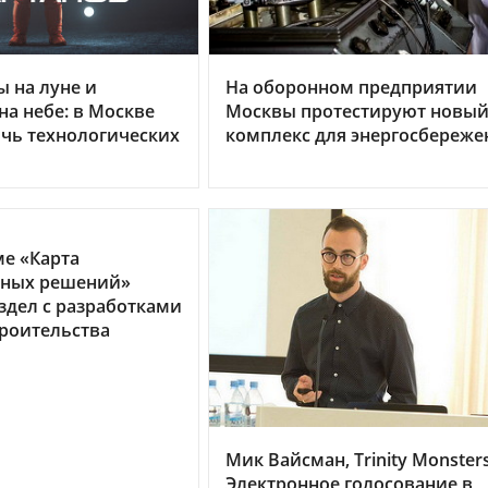
 на луне и
На оборонном предприятии
на небе: в Москве
Москвы протестируют новы
чь технологических
комплекс для энергосбереже
е «Карта
ных решений»
здел с разработками
троительства
Мик Вайсман, Trinity Monsters
Электронное голосование в