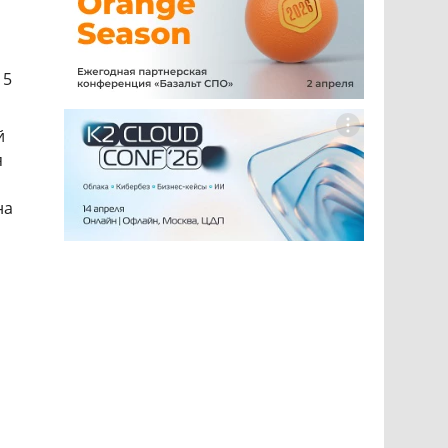
15
й
я
на