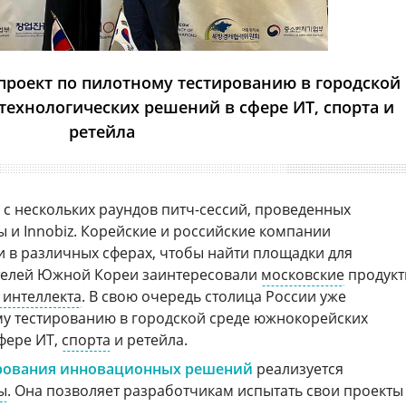
проект по пилотному тестированию в городской
технологических решений в сфере ИТ, спорта и
ретейла
 с нескольких раундов питч-сессий, проведенных
 и Innobiz. Корейские и российские компании
и в различных сферах, чтобы найти площадки для
ителей Южной Кореи заинтересовали
московские
продук
 интеллекта
. В свою очередь столица России уже
му тестированию в городской среде южнокорейских
фере ИТ,
спорта
и ретейла.
ирования инновационных решений
реализуется
ы
. Она позволяет разработчикам испытать свои проекты