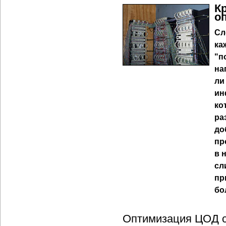
К
о
Сл
ка
"п
на
ли
ин
ко
ра
до
пр
в 
сл
пр
бо
Оптимизация ЦОД с