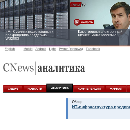
«Mr. Сумкин» подготовился к
Как строился электронный
прекращению поддержки
бизнес Банка Москвы?
WS2003
English
Mobile
Android
Light
Twitter (topnews)
Facebook
Заоблачная оптимизация: как
Рейтинг CNewsInfrastructure 20
Faberlic изменил подход к
приглашаем участвовать
аналитике
АНАЛИТИКА
CNEWS
НОВОСТИ
КОНФЕРЕНЦИИ
ЖУРНАЛ
Обзор
ИТ-инфраструктура предпр