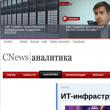
«Mr. Сумкин» подготовился к
Как строился электронный
прекращению поддержки
бизнес Банка Москвы?
WS2003
English
Mobile
Android
Light
Twitter (topnews)
Facebook
Заоблачная оптимизация: как
Рейтинг CNewsInfrastructure 20
Faberlic изменил подход к
приглашаем участвовать
аналитике
АНАЛИТИКА
CNEWS
НОВОСТИ
КОНФЕРЕНЦИИ
ЖУРНАЛ
oбзор
ИТ-инфрастр