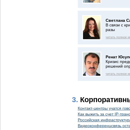
Светлана С
В связи с кр
разы
читать полное 
Ренат Юсуп
Кризис пред
решений оп
читать полное 
3.
Корпоративн
Контакт-центры учатся гов
Как выжить за счет IP-тр
Российская инфраструктур
Видеоконференцсвязь оста