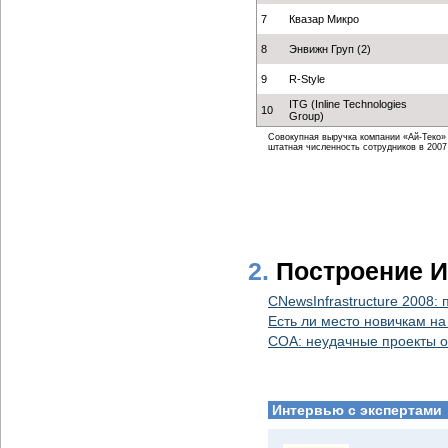
7
Квазар Микро
8
Энвижн Груп (2)
9
R-Style
ITG (Inline Technologies
10
Group)
Совокупная выручка компании «Ай-Теко» от
штатная численность сотрудников в 2007 г
2.
Построение И
CNewsInfrastructure 2008:
Есть ли место новичкам н
СОА: неудачные проекты о
Интервью с экспертами