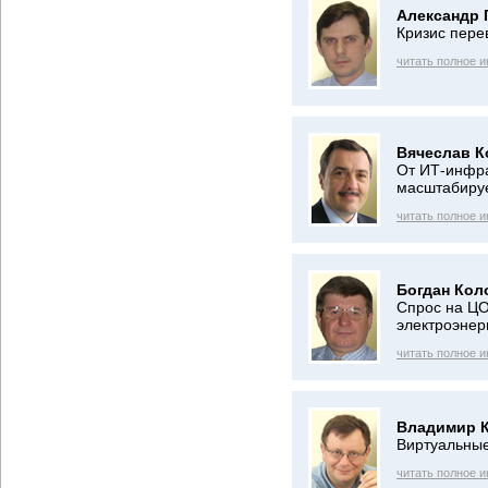
Александр 
Кризис пере
читать полное 
Вячеслав К
От ИТ-инфра
масштабиру
читать полное 
Богдан Кол
Спрос на ЦО
электроэнер
читать полное 
Владимир 
Виртуальны
читать полное 