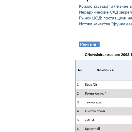
Кризис заставит активнее
Иерархические СХД закреп
Рынок ЦОД: поставщики на
Истоки качества "фундаме
Рейтинг
CNewsInfrastructure 2008
№
Компания
1
Крок (2)
2
Компьюлинк *
3
Техносерв
4
Систематика
5
ЛАНИТ
6
Крафтвэй