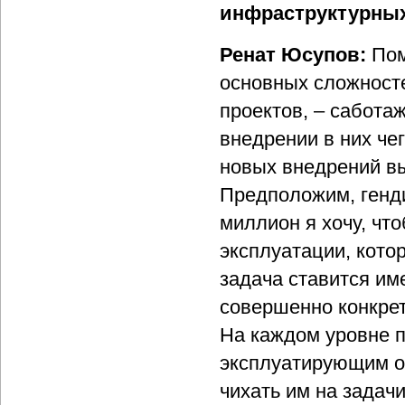
инфраструктурных
Ренат Юсупов:
Пом
основных сложност
проектов, – сабота
внедрении в них че
новых внедрений вы
Предположим, генди
миллион я хочу, чт
эксплуатации, котор
задача ставится име
совершенно конкрет
На каждом уровне 
эксплуатирующим ор
чихать им на задач