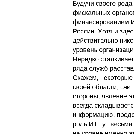
Будучи своего рода
фискальных органов
финансированием И
России. Хотя и зде
действительно нико
уровень организаци
Нередко сталкиваеш
ряда служб расстав
Скажем, некоторые 
своей области, счи
стороны, явление э
всегда складываетс
информацию, предо
роль ИТ тут весьма
на уровне именно э