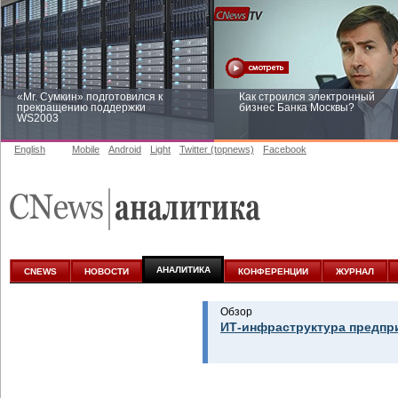
«Mr. Сумкин» подготовился к
Как строился электронный
прекращению поддержки
бизнес Банка Москвы?
WS2003
English
Mobile
Android
Light
Twitter (topnews)
Facebook
Заоблачная оптимизация: как
Рейтинг CNewsInfrastructure 20
Faberlic изменил подход к
приглашаем участвовать
аналитике
АНАЛИТИКА
CNEWS
НОВОСТИ
КОНФЕРЕНЦИИ
ЖУРНАЛ
Обзор
ИТ-инфраструктура предпр