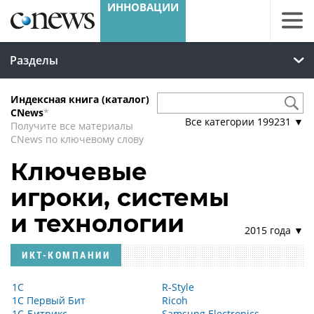
Разделы
Индексная книга (каталог)
CNews
*
Все категории
199231
▼
Получите все материалы
CNews по ключевому слову
Ключевые
игроки, системы
и технологии
2015 года ▼
ИКТ-КОМПАНИИ
1С
R-Style
1С Первый Бит
Ricoh
1С-Битрикс
Samsung Electronics