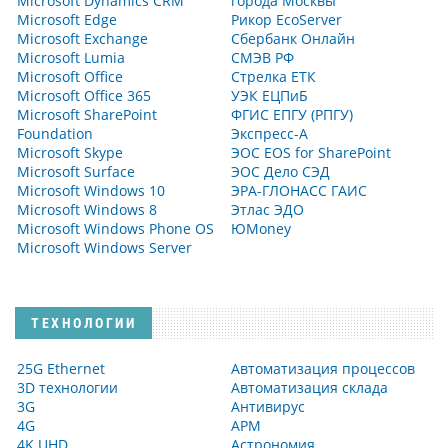
Microsoft Dynamics CRM
города Москвы
Microsoft Edge
Рикор EcoServer
Microsoft Exchange
Сбербанк Онлайн
Microsoft Lumia
СМЭВ РФ
Microsoft Office
Стрелка ЕТК
Microsoft Office 365
УЭК ЕЦПиБ
Microsoft SharePoint
ФГИС ЕПГУ (РПГУ)
Foundation
Экспресс-А
Microsoft Skype
ЭОС EOS for SharePoint
Microsoft Surface
ЭОС Дело СЭД
Microsoft Windows 10
ЭРА-ГЛОНАСС ГАИС
Microsoft Windows 8
Этлас ЭДО
Microsoft Windows Phone OS
ЮMoney
Microsoft Windows Server
ТЕХНОЛОГИИ
25G Ethernet
Автоматизация процессов
3D технологии
Автоматизация склада
3G
Антивирус
4G
АРМ
4K UHD
Астрономия