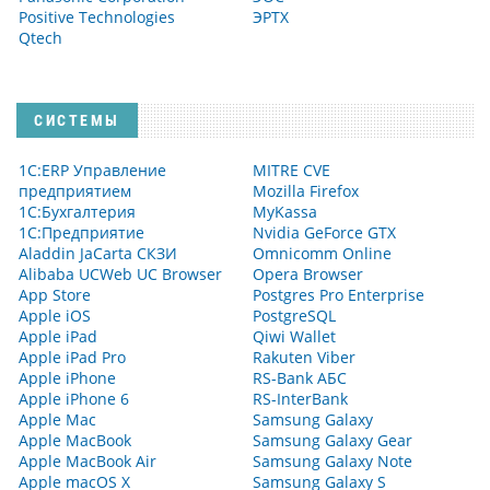
Positive Technologies
ЭРТХ
Qtech
СИСТЕМЫ
1С:ERP Управление
MITRE CVE
предприятием
Mozilla Firefox
1С:Бухгалтерия
MyKassa
1С:Предприятие
Nvidia GeForce GTX
Aladdin JaCarta СКЗИ
Omnicomm Online
Alibaba UCWeb UC Browser
Opera Browser
App Store
Postgres Pro Enterprise
Apple iOS
PostgreSQL
Apple iPad
Qiwi Wallet
Apple iPad Pro
Rakuten Viber
Apple iPhone
RS-Bank АБС
Apple iPhone 6
RS-InterBank
Apple Mac
Samsung Galaxy
Apple MacBook
Samsung Galaxy Gear
Apple MacBook Air
Samsung Galaxy Note
Apple macOS X
Samsung Galaxy S