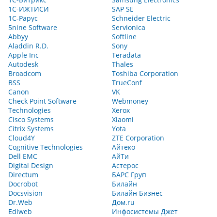
1С-ИЖТИСИ
SAP SE
1С-Рарус
Schneider Electric
5nine Software
Servionica
Abbyy
Softline
Aladdin R.D.
Sony
Apple Inc
Teradata
Autodesk
Thales
Broadcom
Toshiba Corporation
BSS
TrueConf
Canon
VK
Check Point Software
Webmoney
Technologies
Xerox
Cisco Systems
Xiaomi
Citrix Systems
Yota
Cloud4Y
ZTE Corporation
Cognitive Technologies
Айтеко
Dell EMC
АйТи
Digital Design
Астерос
Directum
БАРС Груп
Docrobot
Билайн
Docsvision
Билайн Бизнес
Dr.Web
Дом.ru
Ediweb
Инфосистемы Джет