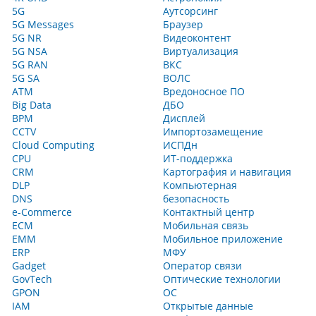
5G
Аутсорсинг
5G Messages
Браузер
5G NR
Видеоконтент
5G NSA
Виртуализация
5G RAN
ВКС
5G SA
ВОЛС
ATM
Вредоносное ПО
Big Data
ДБО
BPM
Дисплей
CCTV
Импортозамещение
Cloud Computing
ИСПДн
CPU
ИТ-поддержка
CRM
Картография и навигация
DLP
Компьютерная
DNS
безопасность
e-Commerce
Контактный центр
ECM
Мобильная связь
EMM
Мобильное приложение
ERP
МФУ
Gadget
Оператор связи
GovTech
Оптические технологии
GPON
ОС
IAM
Открытые данные