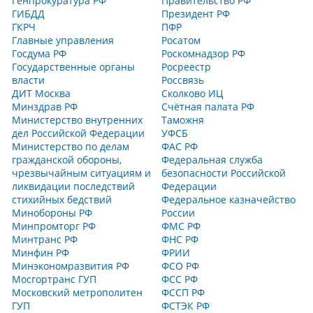
Генпрокуратура РФ
Правительство РФ
ГИБДД
Президент РФ
ГКРЧ
ПФР
Главные управления
Росатом
Госдума РФ
Роскомнадзор РФ
Государственные органы
Росреестр
власти
Россвязь
ДИТ Москва
Сколково ИЦ
Минздрав РФ
Счётная палата РФ
Министерство внутренних
Таможня
дел Российской Федерации
УФСБ
Министерство по делам
ФАС РФ
гражданской обороны,
Федеральная служба
чрезвычайным ситуациям и
безопасности Российской
ликвидации последствий
Федерации
стихийных бедствий
Федеральное казначейство
Минобороны РФ
России
Минпромторг РФ
ФМС РФ
Минтранс РФ
ФНС РФ
Минфин РФ
ФРИИ
Минэкономразвития РФ
ФСО РФ
Мосгортранс ГУП
ФСС РФ
Московский метрополитен
ФССП РФ
ГУП
ФСТЭК РФ