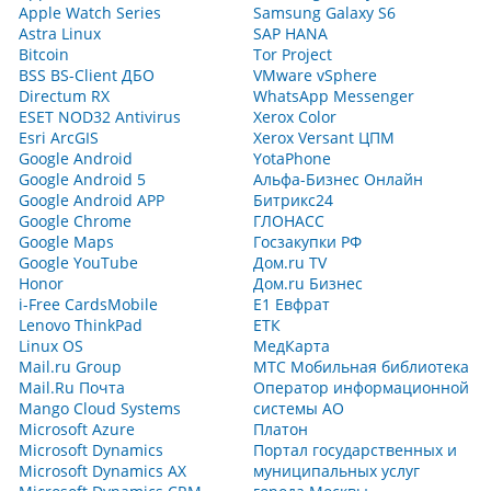
Apple Watch Series
Samsung Galaxy S6
Astra Linux
SAP HANA
Bitcoin
Tor Project
BSS BS-Client ДБО
VMware vSphere
Directum RX
WhatsApp Messenger
ESET NOD32 Antivirus
Xerox Color
Esri ArcGIS
Xerox Versant ЦПМ
Google Android
YotaPhone
Google Android 5
Альфа-Бизнес Онлайн
Google Android APP
Битрикс24
Google Chrome
ГЛОНАСС
Google Maps
Госзакупки РФ
Google YouTube
Дом.ru TV
Honor
Дом.ru Бизнес
i-Free CardsMobile
Е1 Евфрат
Lenovo ThinkPad
ЕТК
Linux OS
МедКарта
Mail.ru Group
МТС Мобильная библиотека
Mail.Ru Почта
Оператор информационной
Mango Cloud Systems
системы АО
Microsoft Azure
Платон
Microsoft Dynamics
Портал государственных и
Microsoft Dynamics AX
муниципальных услуг