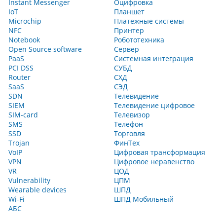
Instant Messenger
Оцифровка
IoT
Планшет
Microchip
Платёжные системы
NFC
Принтер
Notebook
Робототехника
Open Source software
Сервер
PaaS
Системная интеграция
PCI DSS
СУБД
Router
СХД
SaaS
СЭД
SDN
Телевидение
SIEM
Телевидение цифровое
SIM-card
Телевизор
SMS
Телефон
SSD
Торговля
Trojan
ФинТех
VoIP
Цифровая трансформация
VPN
Цифровое неравенство
VR
ЦОД
Vulnerability
ЦПМ
Wearable devices
ШПД
Wi-Fi
ШПД Мобильный
АБС