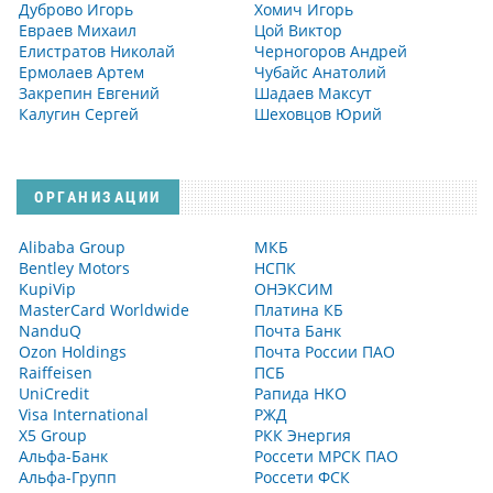
Дуброво Игорь
Хомич Игорь
Евраев Михаил
Цой Виктор
Елистратов Николай
Черногоров Андрей
Ермолаев Артем
Чубайс Анатолий
Закрепин Евгений
Шадаев Максут
Калугин Сергей
Шеховцов Юрий
ОРГАНИЗАЦИИ
Alibaba Group
МКБ
Bentley Motors
НСПК
KupiVip
ОНЭКСИМ
MasterCard Worldwide
Платина КБ
NanduQ
Почта Банк
Ozon Holdings
Почта России ПАО
Raiffeisen
ПСБ
UniCredit
Рапида НКО
Visa International
РЖД
X5 Group
РКК Энергия
Альфа-Банк
Россети МРСК ПАО
Альфа-Групп
Россети ФСК