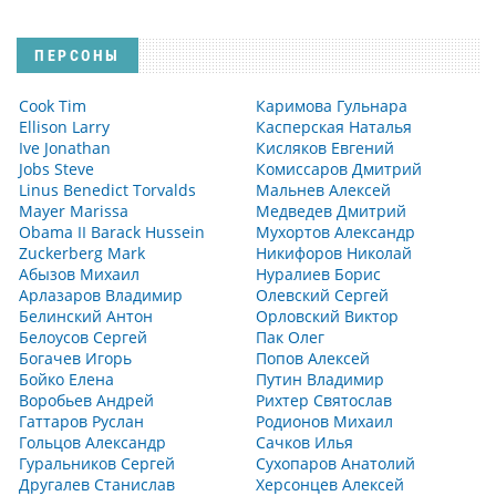
ПЕРСОНЫ
Cook Tim
Каримова Гульнара
Ellison Larry
Касперская Наталья
Ive Jonathan
Кисляков Евгений
Jobs Steve
Комиссаров Дмитрий
Linus Benedict Torvalds
Мальнев Алексей
Mayer Marissa
Медведев Дмитрий
Obama II Barack Hussein
Мухортов Александр
Zuckerberg Mark
Никифоров Николай
Абызов Михаил
Нуралиев Борис
Арлазаров Владимир
Олевский Сергей
Белинский Антон
Орловский Виктор
Белоусов Сергей
Пак Олег
Богачев Игорь
Попов Алексей
Бойко Елена
Путин Владимир
Воробьев Андрей
Рихтер Святослав
Гаттаров Руслан
Родионов Михаил
Гольцов Александр
Сачков Илья
Гуральников Сергей
Сухопаров Анатолий
Другалев Станислав
Херсонцев Алексей