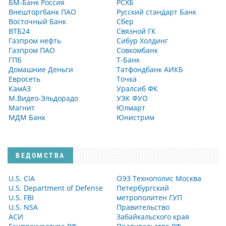
БМ-Банк Россия
РСХБ
Внешторгбанк ПАО
Русский стандарт Банк
Восточный Банк
Сбер
ВТБ24
Связной ГК
Газпром нефть
Сибур Холдинг
Газпром ПАО
Совкомбанк
ГПБ
Т-Банк
Домашние Деньги
Татфондбанк АИКБ
Евросеть
Точка
КамАЗ
Уралсиб ФК
М.Видео-Эльдорадо
УЭК ФУО
Магнит
Юлмарт
МДМ Банк
Юнистрим
ВЕДОМСТВА
U.S. CIA
ОЭЗ Технополис Москва
U.S. Department of Defense
Петербургский
U.S. FBI
метрополитен ГУП
U.S. NSA
Правительство
АСИ
Забайкальского края