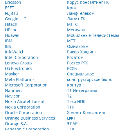
Ericsson
Корус Консалтинг ГК
ESET
Крок
Fujitsu
ЛайфТелеком
Google LLC
Ланит ГК
Hitachi
МГТС
HP Inc.
МегаФон
Huawei
Мобильные ТелеСистемы
IBM
МТТ
IBS
Омникомм
InfoWatch
Рикор Холдинг
Intel Corporation
Росатом
Lenovo Group
Ростех РГК
LG Electronics
РСХБ
Maykor
Специальное
Meta Platforms
конструкторское бюро
Microsoft Corporation
Контур
Naumen
Т1 Интеграция
Navicon
Т2
Nokia Alcatel-Lucent
Теко НПК
Nokia Corporation
ТТК
Oracle Corporation
Хомнет Консалтинг
Orange Business Services
ЦФТ
Orange S.A.
ЭЛАР
Panasonic Corporation
ЭОС