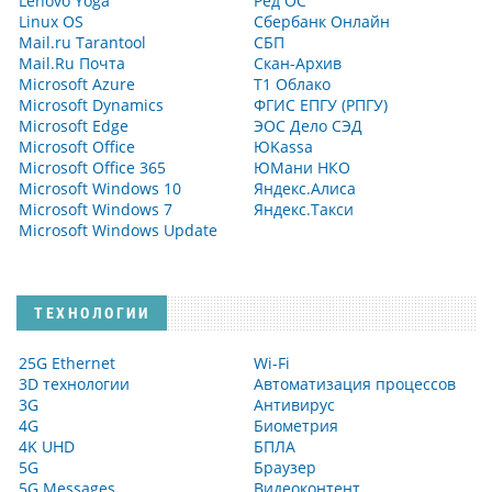
Lenovo Yoga
Ред ОС
Linux OS
Сбербанк Онлайн
Mail.ru Tarantool
СБП
Mail.Ru Почта
Скан-Архив
Microsoft Azure
Т1 Облако
Microsoft Dynamics
ФГИС ЕПГУ (РПГУ)
Microsoft Edge
ЭОС Дело СЭД
Microsoft Office
ЮKassa
Microsoft Office 365
ЮМани НКО
Microsoft Windows 10
Яндекс.Алиса
Microsoft Windows 7
Яндекс.Такси
Microsoft Windows Update
ТЕХНОЛОГИИ
25G Ethernet
Wi-Fi
3D технологии
Автоматизация процессов
3G
Антивирус
4G
Биометрия
4K UHD
БПЛА
5G
Браузер
5G Messages
Видеоконтент