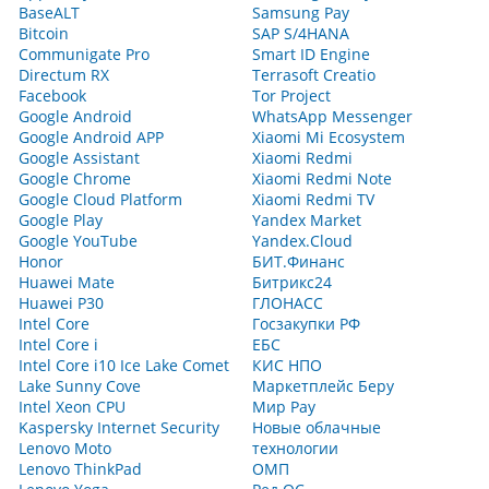
BaseALT
Samsung Pay
Bitcoin
SAP S/4HANA
Communigate Pro
Smart ID Engine
Directum RX
Terrasoft Creatio
Facebook
Tor Project
Google Android
WhatsApp Messenger
Google Android APP
Xiaomi Mi Ecosystem
Google Assistant
Xiaomi Redmi
Google Chrome
Xiaomi Redmi Note
Google Cloud Platform
Xiaomi Redmi TV
Google Play
Yandex Market
Google YouTube
Yandex.Cloud
Honor
БИТ.Финанс
Huawei Mate
Битрикс24
Huawei P30
ГЛОНАСС
Intel Core
Госзакупки РФ
Intel Core i
ЕБС
Intel Core i10 Ice Lake Comet
КИС НПО
Lake Sunny Cove
Маркетплейс Беру
Intel Xeon CPU
Мир Pay
Kaspersky Internet Security
Новые облачные
Lenovo Moto
технологии
Lenovo ThinkPad
ОМП