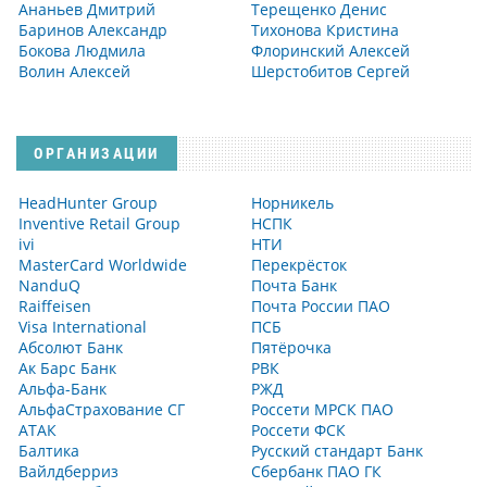
Ананьев Дмитрий
Терещенко Денис
Баринов Александр
Тихонова Кристина
Бокова Людмила
Флоринский Алексей
Волин Алексей
Шерстобитов Сергей
ОРГАНИЗАЦИИ
HeadHunter Group
Норникель
Inventive Retail Group
НСПК
ivi
НТИ
MasterCard Worldwide
Перекрёсток
NanduQ
Почта Банк
Raiffeisen
Почта России ПАО
Visa International
ПСБ
Абсолют Банк
Пятёрочка
Ак Барс Банк
РВК
Альфа-Банк
РЖД
АльфаСтрахование СГ
Россети МРСК ПАО
АТАК
Россети ФСК
Балтика
Русский стандарт Банк
Вайлдберриз
Сбербанк ПАО ГК