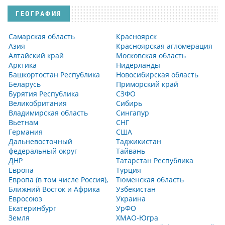
ГЕОГРАФИЯ
Самарская область
Красноярск
Азия
Красноярская агломерация
Алтайский край
Московская область
Арктика
Нидерланды
Башкортостан Республика
Новосибирская область
Беларусь
Приморский край
Бурятия Республика
СЗФО
Великобритания
Сибирь
Владимирская область
Сингапур
Вьетнам
СНГ
Германия
США
Дальневосточный
Таджикистан
федеральный округ
Тайвань
ДНР
Татарстан Республика
Европа
Турция
Европа (в том числе Россия),
Тюменская область
Ближний Восток и Африка
Узбекистан
Евросоюз
Украина
Екатеринбург
УрФО
Земля
ХМАО-Югра