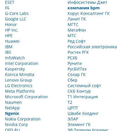
ESET
Инфосистемы Джет
F6
компания bpm
G-Core Labs
Корус Консалтинг ГК
Google LLC
Ланит ГК
Honor
МГТС
HP Inc.
МегаФон
HPE
МТС
Huawei
Ред Софт
IBM
Российская электроника
IBS
Ростех РГК
InfoWatch
РСХБ
Intel Corporation
Рунити
Kaspersky
РусБИТех
Konica Minolta
Сόлар ГК
Lenovo Group
Сбер
LG Electronics
Системный софт
Meta Platforms
СКБ Контур
Microsoft Corporation
Т1 Интеграция
Naumen
Т2
NetApp
ЦРПТ
Ngenix
Швабе Холдинг
Nokia Corporation
ЭЛАР
Nvidia Corp
Элемент ГК
OFD.RU
ЭР-Телеком Холдинг