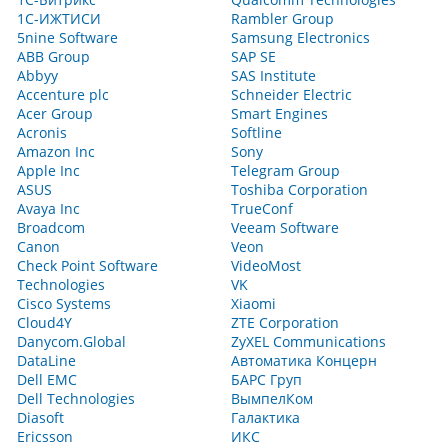
1С-ИЖТИСИ
Rambler Group
5nine Software
Samsung Electronics
ABB Group
SAP SE
Abbyy
SAS Institute
Accenture plc
Schneider Electric
Acer Group
Smart Engines
Acronis
Softline
Amazon Inc
Sony
Apple Inc
Telegram Group
ASUS
Toshiba Corporation
Avaya Inc
TrueConf
Broadcom
Veeam Software
Canon
Veon
Check Point Software
VideoMost
Technologies
VK
Cisco Systems
Xiaomi
Cloud4Y
ZTE Corporation
Danycom.Global
ZyXEL Communications
DataLine
Автоматика Концерн
Dell EMC
БАРС Груп
Dell Technologies
ВымпелКом
Diasoft
Галактика
Ericsson
ИКС