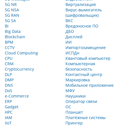
5G NR
Виртуализация
5G NSA
Вирус-вымогатель
5G RAN
(шифровальщик)
5G SA
ВКС
BI
Вредоносное ПО
Big Data
ДБО
Blockchain
Дисплей
BPM
ИИ
CCTV
Импортозамещение
Cloud Computing
ИСПДн
CPU
Квантовый компьютер
CRM
Компьютерная
Cryptocurrency
безопасность
DLP
Контактный центр
DMP
Маркировка
DNS
Мобильное приложение
DoS
МФУ
e-Commerce
Наушники
ERP
Оператор связи
Gadget
ОС
HPC
Планшет
IAM
Платёжные системы
IIoT
Принтер