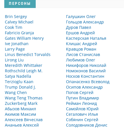
ПЕРСОНЫ
Brin Sergey
Галушкин Олег
Calvey Michael
Гольцов Александр
Cook Tim
Дуров Павел
Fabricio Granja
Ершов Андрей
Gates William Henry
Касперская Наталья
Ive Jonathan
Клишас Андрей
Larry Page
Кравцов Роман
Linus Benedict Torvalds
Лисов Станислав
Lirong Liu
Любимов Олег
Meredith Whittaker
Никифоров Николай
Rothschild Leigh M.
Номоконов Василий
Satya Nadella
Носков Константин
Terzioglu Kaan
Опанасенко Всеволод
Trump Donald J.
Осипов Александр
Wang Chen
Попов Сергей
Wang Teng Thomas
Путин Владимир
Zuckerberg Mark
Рейман Леонид
Абызов Михаил
Самойлов Юрий
Акимов Максим
Сегалович Илья
Алексеев Вячеслав
Собянин Сергей
Ананьев Алексей
Солодовников Денис