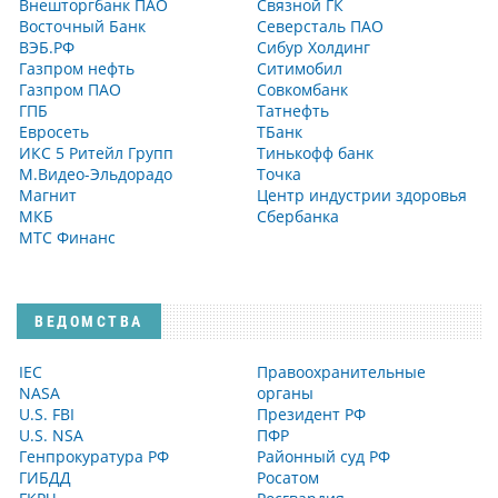
Внешторгбанк ПАО
Связной ГК
Восточный Банк
Северсталь ПАО
ВЭБ.РФ
Сибур Холдинг
Газпром нефть
Ситимобил
Газпром ПАО
Совкомбанк
ГПБ
Татнефть
Евросеть
ТБанк
ИКС 5 Ритейл Групп
Тинькофф банк
М.Видео-Эльдорадо
Точка
Магнит
Центр индустрии здоровья
МКБ
Сбербанка
МТС Финанс
ВЕДОМСТВА
IEC
Правоохранительные
NASA
органы
U.S. FBI
Президент РФ
U.S. NSA
ПФР
Генпрокуратура РФ
Районный суд РФ
ГИБДД
Росатом