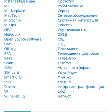
Instant Messenger
Прототип
IoT
Робототехника
Marketplace
Сервер
MedTech
Сетевое оборудование
Microchip
Системная интеграция
MLOps
Соцсеть
NFC
Спутниковая связь
Notebook
СУБД
Open Source software
СХД
PaaS
СЭД
QR-код
Телевидение
RPA
Телевидение цифровое
SaaS
Телевизор
Scam
Телефон
SIEM
Умные платформы
SIM-card
Умный дом
Smart City
ФинТех
SSD
Хостинг
Trojan
Цифровая трансформация
VR
ЦОД
Vulnerability
Чат-бот