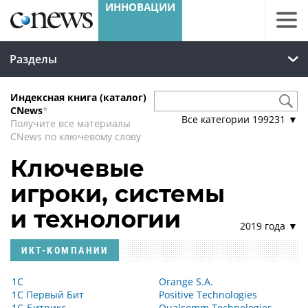
Разделы
Индексная книга (каталог)
CNews
*
Все категории
199231
▼
Получите все материалы
CNews по ключевому слову
Ключевые
игроки, системы
и технологии
2019 года ▼
ИКТ-КОМПАНИИ
1С
Orange S.A.
1С Первый Бит
Positive Technologies
1С-Битрикс
Qualcomm Technologies